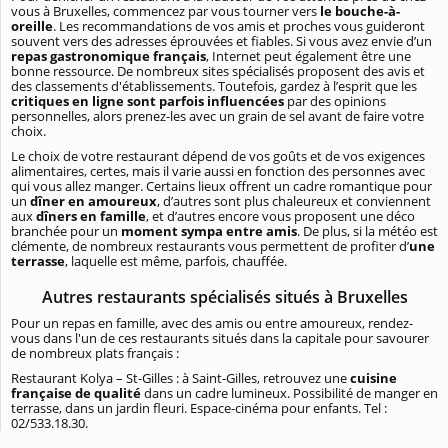
vous à Bruxelles, commencez par vous tourner vers
le bouche-à-
oreille
. Les recommandations de vos amis et proches vous guideront
souvent vers des adresses éprouvées et fiables. Si vous avez envie d’un
repas gastronomique français
, Internet peut également être une
bonne ressource. De nombreux sites spécialisés proposent des avis et
des classements d'établissements. Toutefois, gardez à l’esprit que les
critiques en ligne sont parfois influencées
par des opinions
personnelles, alors prenez-les avec un grain de sel avant de faire votre
choix.
Le choix de votre restaurant dépend de vos goûts et de vos exigences
alimentaires, certes, mais il varie aussi en fonction des personnes avec
qui vous allez manger. Certains lieux offrent un cadre romantique pour
un
dîner en amoureux
, d’autres sont plus chaleureux et conviennent
aux
dîners en famille
, et d’autres encore vous proposent une déco
branchée pour un
moment sympa entre amis
. De plus, si la météo est
clémente, de nombreux restaurants vous permettent de profiter d’
une
terrasse
, laquelle est même, parfois, chauffée.
Autres restaurants spécialisés situés à Bruxelles
Pour un repas en famille, avec des amis ou entre amoureux, rendez-
vous dans l'un de ces restaurants situés dans la capitale pour savourer
de nombreux plats français :
Restaurant Kolya – St-Gilles : à Saint-Gilles, retrouvez une
cuisine
française de qualité
dans un cadre lumineux. Possibilité de manger en
terrasse, dans un jardin fleuri. Espace-cinéma pour enfants. Tel :
02/533.18.30.