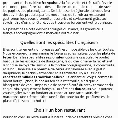
proposant de la
cuisine française
. À la fois variée et très raffinée, elle
est connue pour être l'une des meilleures du monde, capable de ravir
les papilles des plus exigeants. De la brasserie régionale qui vous fera
découvrir des produits parfois méconnus du terroir au restaurant
gastronomique vous promettant surprise et ravissement grâce au
savoir-faire d'un chef étoilé, vous trouverez forcément votre bonheur.
Ne passez pas à côté des
vins
: rouges ou blancs, les grands crus
français accompagneront à merveille votre dîner.
Quelles sont les spécialités françaises ?
Elles sont tellement nombreuses qu'il est impossible de les citer toutes.
Nous évoquerons néanmoins le foie gras et les huîtres pour les
plats de
fêtes
. Dans les
spécialités régionales
, citons le cassoulet, le poulet
basquaise, les escargots de Bourgogne, la quiche lorraine, la raclette et
la fondue savoyarde, ainsi que la fondue bourguignonne, la choucroute
et la bouillabaisse. La
pomme de terre
est célébrée avec le gratin
dauphinois, le hachis Parmentier et la tartiflette. Il y a aussi des
recettes familiales traditionnelles
qui tiennent au corps, comme le
boeuf bourguignon, le pot-au-feu et la ratatouille, ainsi que la
blanquette de veau. Impossible de passer à côté du steak tartare et du
coq au vin, typiquement français. Du côté des
douceurs
, vous pouvez
vous régaler avec un fondant au chocolat, une tarte Tatin, des
macarons, une crème brûlée, une île flottante ou des profiteroles : le
plus difficile sera de choisir !
Choisir un bon restaurant
Pour dénicher un restaurant à la hauteur de vos attentes près de chez